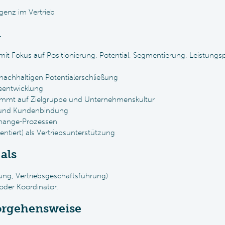
igenz im Vertrieb
n
mit Fokus auf Positionierung, Potential, Segmentierung, Leistung
nachhaltigen Potentialerschließung
eentwicklung
stimmt auf Zielgruppe und Unternehmenskultur
und Kundenbindung
Change-Prozessen
ientiert) als Vertriebsunterstützung
als
ung, Vertriebsgeschäftsführung)
oder Koordinator.
Vorgehensweise